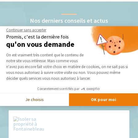
Nos derniers conseils et actus
Continuer sans accepter
Promis, c'est la dernière fois
qu'on vous demande
Plateforme de Gestion du Consentement 
On est vraiment très content que le contenu de
notre site vous intéresse. Mais comme vous
Axeptio consent
n'avez pas encore fait votre choix en matière de cookies, on ne sait pas si
vous nous autorisez à suivre votre visite ou non. Vous pouvez même
Isolation par l’extérieur : Entreprise RGE en Seine
décider quels services vous nous autorisez à lancer.
et Marne (77)
Bienvenue sur le site de La Maison Des Travaux Melun, votre
Consentements certifiés par
agence de courtage en travaux spécialisée...
Je choisis
OK pour moi