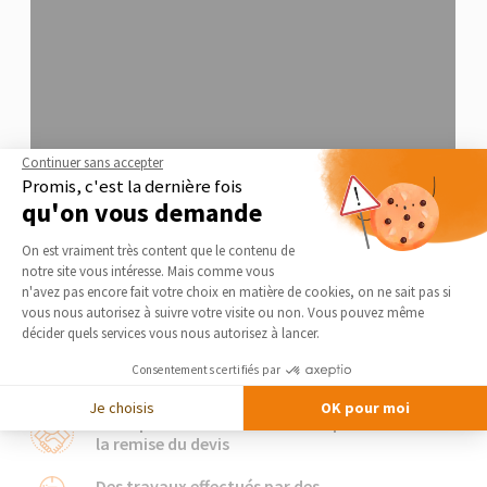
Continuer sans accepter
Promis, c'est la dernière fois
qu'on vous demande
Plateforme de Gestion du Consentement 
On est vraiment très content que le contenu de
notre site vous intéresse. Mais comme vous
Axeptio consent
n'avez pas encore fait votre choix en matière de cookies, on ne sait pas si
vous nous autorisez à suivre votre visite ou non. Vous pouvez même
Notre charte qualité
décider quels services vous nous autorisez à lancer.
Nos artisans s’engagent
Consentements certifiés par
Je choisis
OK pour moi
Le respect des délais annoncés pour
la remise du devis
Des travaux effectués par des