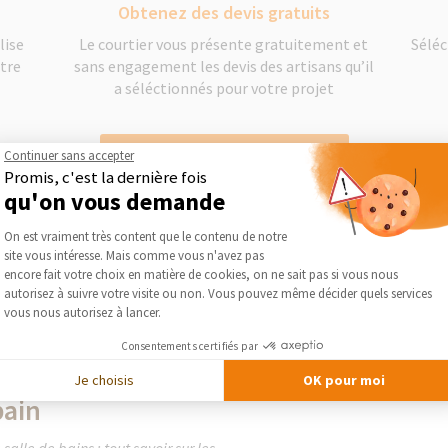
Obtenez des devis gratuits
lise
Le courtier vous présente gratuitement et
Séléc
otre
sans engagement les devis des artisans qu’il
a séléctionnés pour votre projet
Continuer sans accepter
DEMANDER UN DEVIS GRATUIT
Promis, c'est la dernière fois
qu'on vous demande
Plateforme de Gestion du Consentement :
On est vraiment très content que le contenu de notre
site vous intéresse. Mais comme vous n'avez pas
Axeptio consent
encore fait votre choix en matière de cookies, on ne sait pas si vous nous
autorisez à suivre votre visite ou non. Vous pouvez même décider quels services
vous nous autorisez à lancer.
Consentements certifiés par
Je choisis
OK pour moi
bain
salle de bains : tout savoir sur les