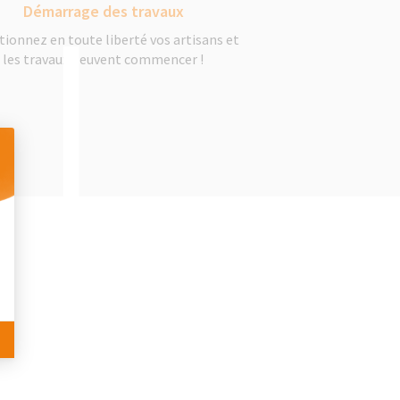
Démarrage des travaux
tionnez en toute liberté vos artisans et
les travaux peuvent commencer !
 Personnalisez vos Options