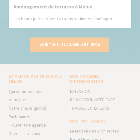
Aménagement de terrasse à Melun
Les beaux jours arrivent et vous souhaitez aménager...
VOIR TOUS LES CONSEILS ET INFOS
LA MAISON DES TRAVAUX 77 -
NOS DOMAINES
MELUN
D’INTERVENTION
Qui sommes-nous
EXTENSION
Actualités
RÉNOVATION INTÉRIEURE
Notre charte qualité
TRAVAUX EXTÉRIEURS
Partenaires
NOS PARTENAIRES
Trouver une agence
La Maison des Architectes
Devenir franchisé
Expert Bricolage