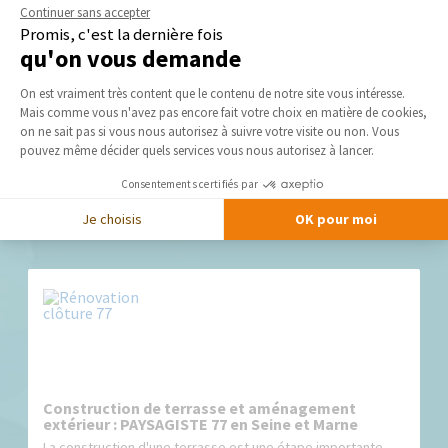
Séléctionnez en toute liberté vos artisans et les travaux
Continuer sans accepter
peuvent commencer !
Promis, c'est la dernière fois
qu'on vous demande
Plateforme de Gestion du Consentement 
On est vraiment très content que le contenu de notre site vous intéresse.
DEMANDER UN DEVIS GRATUIT
Mais comme vous n'avez pas encore fait votre choix en matière de cookies,
Axeptio consent
on ne sait pas si vous nous autorisez à suivre votre visite ou non. Vous
pouvez même décider quels services vous nous autorisez à lancer.
Consentements certifiés par
Je choisis
OK pour moi
Nos derniers conseils et actus
Construction de terrasse et aménagement
extérieur : PAYSAGISTE 77 en Seine et Marne
La construction d'une terrasse est une étape importante