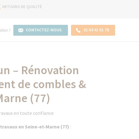
ARTISANS DE QUALITÉ
CONTACTEZ-NOUS
01 64 41 61 78
tion ?
lun – Rénovation
ent de combles &
Marne (77)
travaux en toute confiance
 travaux en Seine-et-Marne (77)
: