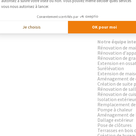
– Notre responsabl
autorisez à suivre votre visite ou non. Vous pouvez même décider quels services
vous nous autorisez à lancer.
bon déroulement d
en compétence de l
Consentements certifiés par
entreprises généra
Je choisis
OK pour moi
bon respect des dél
Notre équipe inte
Rénovation de ma
Rénovation d'app
Rénovation de gr
Extension en ossa
Surélévation
Extension de mais
Aménagement de 
Création de suite 
Rénovation de sall
Rénovation de cui
Isolation extérieu
Remplacement de 
Pompe à chaleur
Aménagement de 
Dallage extérieur
Pose de clôtures
Terrasses en bois 
Création de bureau