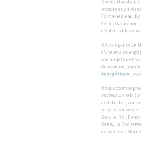
Un interlocuteur 
mesure et un résea
Fontainebleau, Bo
Seine, Dammarie-le
d'autres villes du
Notre agence
La M
d'une équipe engag
vos projets de
trav
de maison
,
amén
énergétique
, ou 
Nous accompagnons 
professionnels (pro
architectes, comm
mise en œuvre de t
Bois-le-Roi, Fonta
Denis, La Rochett
en Seine-et-Marne