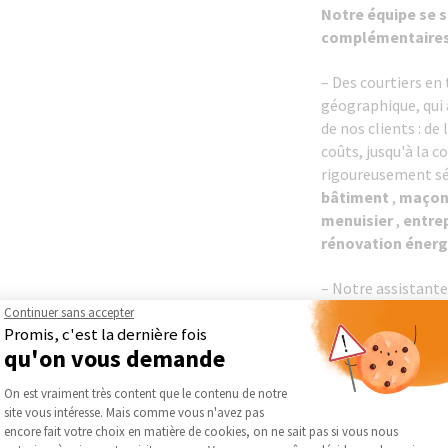
Notre équipe se 
complémentaires
– Des courtiers en
géographique, qu
de nos clients : de 
coûts, jusqu'à la c
rigoureusement sé
bâtiment
,
maço
menuisier
,
entrep
rénovation énerg
– Notre assistante 
échanges, au suivi 
Continuer sans accepter
Promis, c'est la dernière fois
des demandes de tr
qu'on vous demande
et à la transmissi
partenaires profes
Plateforme de Gestion du Consentement :
On est vraiment très content que le contenu de notre
immobilières, court
site vous intéresse. Mais comme vous n'avez pas
Axeptio consent
encore fait votre choix en matière de cookies, on ne sait pas si vous nous