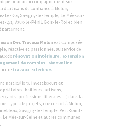
unique pour un accompagnement sur
u d'artisans de confiance à Melun,
is-Le-Roi, Savigny-le-Temple, Le Mée-sur-
s-Lys, Vaux-le-Pénil, Bois-le-Roi et bien
 département.
aison Des Travaux Melun
est composée
ée, réactive et passionnée, au service de
aux de
rénovation
intérieure
,
extension
agement
de combles
,
rénovation
encore
travaux extérieurs
.
particuliers, investisseurs et
priétaires, bailleurs, artisans,
erçants, professions libérales…) dans la
ous types de projets, que ce soit à Melun,
inebleau, Savigny-le-Temple, Vert-Saint-
e, Le Mée-sur-Seine et autres communes
.