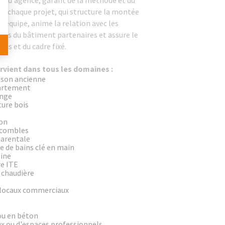
e d'agence, garant de la méthode et du
e chaque projet, qui structure la montée
'équipe, anime la relation avec les
les du bâtiment partenaires et assure le
ais et du cadre fixé.
rvient dans tous les domaines :
ison ancienne
artement
ange
ture bois
on
combles
parentale
e de bains clé en main
sine
re ITE
chaudière
locaux commerciaux
ou en béton
x ou d'espaces professionnels