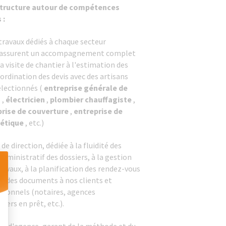
structure autour de compétences
 :
 travaux dédiés à chaque secteur
i assurent un accompagnement complet
la visite de chantier à l'estimation des
oordination des devis avec des artisans
lectionnés (
entreprise générale de
n
,
électricien
,
plombier chauffagiste
,
rise de
couverture
,
entreprise de
étique
, etc.)
de direction, dédiée à la fluidité des
administratif des dossiers, à la gestion
avaux, à la planification des rendez-vous
on des documents à nos clients et
sionnels (notaires, agences
 Personnalisez vos Options
iers en prêt, etc.).