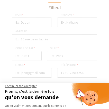
Filleul
NOM
*
PRÉNOM
*
ADRESSE
*
CODE POSTAL
*
VILLE
*
E-MAIL
*
TÉLÉPHONE
*
Continuer sans accepter
ENVOYER
Promis, c'est la dernière fois
qu'on vous demande
Plateforme de Gestion du Consentement 
On est vraiment très content que le contenu de