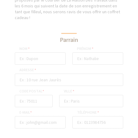
proposés par le courtier de La Maison Des Travaux dans
les 6 mois qui suivent la date de son enregistrement en
tant que filleul, nous serons ravis de vous offrir un coffret
cadeau !
Parrain
NOM
*
PRÉNOM
*
ADRESSE
*
CODE POSTAL
*
VILLE
*
E-MAIL
*
TÉLÉPHONE
*