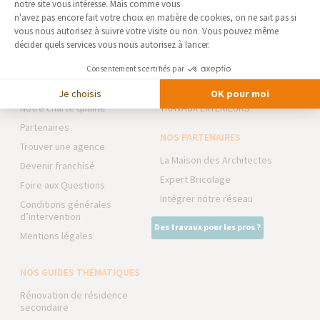
notre site vous intéresse. Mais comme vous
Axeptio consent
n'avez pas encore fait votre choix en matière de cookies, on ne sait pas si
vous nous autorisez à suivre votre visite ou non. Vous pouvez même
LA MAISON DES TRAVAUX 77 -
NOS DOMAINES
décider quels services vous nous autorisez à lancer.
MELUN
D’INTERVENTION
Qui sommes-nous
EXTENSION
Consentements certifiés par
Actualités
RÉNOVATION INTÉRIEURE
Je choisis
OK pour moi
Notre charte qualité
TRAVAUX EXTÉRIEURS
Partenaires
NOS PARTENAIRES
Trouver une agence
La Maison des Architectes
Devenir franchisé
Expert Bricolage
Foire aux Questions
Intégrer notre réseau
Conditions générales
d’intervention
Des travaux pour les pros ?
Mentions légales
NOS GUIDES THÉMATIQUES
Rénovation de résidence
secondaire