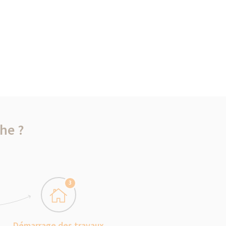
he ?
3
Démarrage des travaux