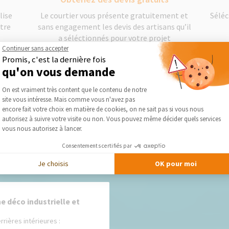
lise
Le courtier vous présente gratuitement et
Séléc
otre
sans engagement les devis des artisans qu’il
a séléctionnés pour votre projet
Continuer sans accepter
Promis, c'est la dernière fois
qu'on vous demande
DEMANDER UN DEVIS GRATUIT
Plateforme de Gestion du Consentement :
On est vraiment très content que le contenu de notre
site vous intéresse. Mais comme vous n'avez pas
Axeptio consent
encore fait votre choix en matière de cookies, on ne sait pas si vous nous
autorisez à suivre votre visite ou non. Vous pouvez même décider quels services
vous nous autorisez à lancer.
Nos derniers conseils et actus
Consentements certifiés par
Je choisis
OK pour moi
ne déco industrielle et
rrières intérieures :