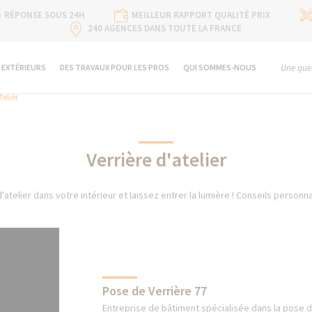
RÉPONSE SOUS 24H
MEILLEUR RAPPORT QUALITÉ PRIX
240 AGENCES DANS TOUTE LA FRANCE
 EXTÉRIEURS
DES TRAVAUX POUR LES PROS
QUI SOMMES-NOUS
Une ques
telier
Verrière d'atelier
d'atelier dans votre intérieur et laissez entrer la lumière ! Conseils personna
Pose de Verrière 77
Entreprise de bâtiment spécialisée dans la pose d