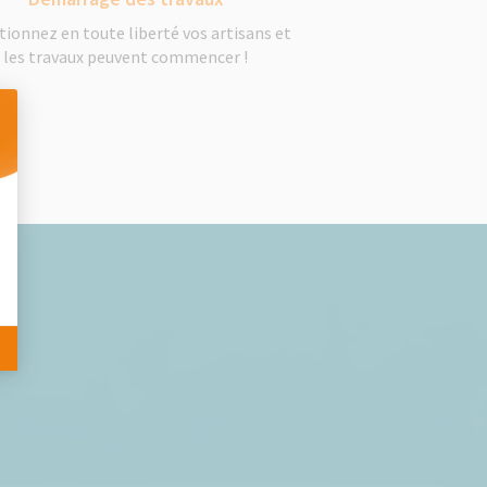
tionnez en toute liberté vos artisans et
les travaux peuvent commencer !
 Personnalisez vos Options