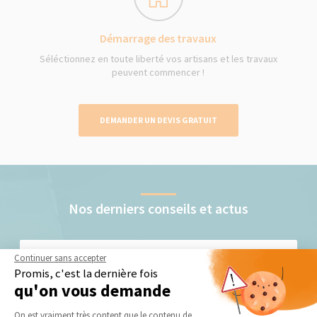
Démarrage des travaux
Séléctionnez en toute liberté vos artisans et les travaux
peuvent commencer !
DEMANDER UN DEVIS GRATUIT
Nos derniers conseils et actus
Continuer sans accepter
Promis, c'est la dernière fois
qu'on vous demande
Plateforme de Gestion du Consentement 
On est vraiment très content que le contenu de