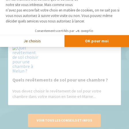
notre site vous intéresse. Mais comme vous
Comment choisir son parquet ?
Axeptio consent
n'avez pas encore fait votre choix en matière de cookies, on ne sait pas si
vous nous autorisez à suivre votre visite ou non. Vous pouvez même
Sachant que le revêtement de sol fait partie intégrante du
décider quels services vous nous autorisez à lancer.
décor d’une pièce,...
Consentements certifiés par
Je choisis
OK pour moi
Quels revêtements de sol pour une chambre ?
Vous devez choisir le revêtement de sol pour votre
chambre dans votre maison en Seine-et-Marne...
VOIR TOUS LES CONSEILS ET INFOS