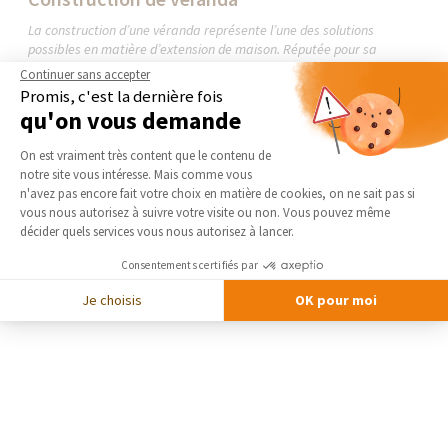
La construction d’une véranda représente l’une des solutions
possibles en matière d’extension de maison. Réputée pour sa
luminosité, elle confère à votre habitation un confort et de l’espace
Continuer sans accepter
supplémentaire. Qu’est-ce qu’implique la réalisation d’un tel projet ?
Promis, c'est la dernière fois
C’est à cette question que La Maison des...
qu'on vous demande
Plateforme de Gestion du Consentement 
On est vraiment très content que le contenu de
LIRE LE GUIDE THÉMATIQUE
notre site vous intéresse. Mais comme vous
Axeptio consent
n'avez pas encore fait votre choix en matière de cookies, on ne sait pas si
vous nous autorisez à suivre votre visite ou non. Vous pouvez même
décider quels services vous nous autorisez à lancer.
Consentements certifiés par
Je choisis
OK pour moi