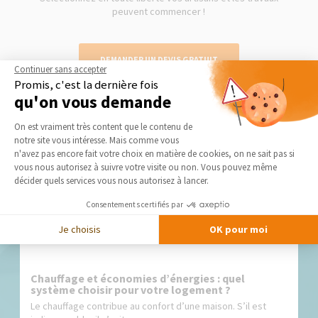
peuvent commencer !
DEMANDER UN DEVIS GRATUIT
Continuer sans accepter
Promis, c'est la dernière fois
qu'on vous demande
Plateforme de Gestion du Consentement 
On est vraiment très content que le contenu de
notre site vous intéresse. Mais comme vous
Nos derniers conseils et actus
Axeptio consent
n'avez pas encore fait votre choix en matière de cookies, on ne sait pas si
vous nous autorisez à suivre votre visite ou non. Vous pouvez même
décider quels services vous nous autorisez à lancer.
Consentements certifiés par
Je choisis
OK pour moi
Chauffage et économies d’énergies : quel
système choisir pour votre logement ?
Le chauffage contribue au confort d’une maison. S’il est