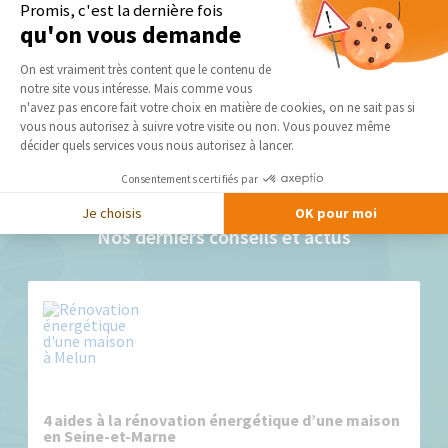
Promis, c'est la dernière fois
Séléctionnez en toute liberté vos artisans et les travaux
qu'on vous demande
peuvent commencer !
Plateforme de Gestion du Consentement 
On est vraiment très content que le contenu de
notre site vous intéresse. Mais comme vous
Axeptio consent
n'avez pas encore fait votre choix en matière de cookies, on ne sait pas si
DEMANDER UN DEVIS GRATUIT
vous nous autorisez à suivre votre visite ou non. Vous pouvez même
décider quels services vous nous autorisez à lancer.
Consentements certifiés par
Je choisis
OK pour moi
Nos derniers conseils et actus
4 aides à la rénovation énergétique d’une maison
en Seine-et-Marne