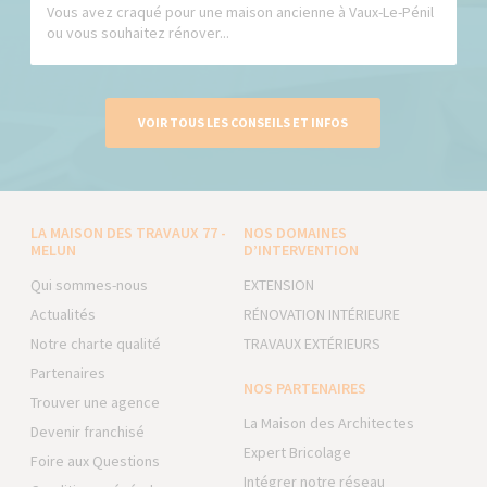
Vous avez craqué pour une maison ancienne à Vaux-Le-Pénil
ou vous souhaitez rénover...
VOIR TOUS LES CONSEILS ET INFOS
LA MAISON DES TRAVAUX 77 -
NOS DOMAINES
MELUN
D’INTERVENTION
Qui sommes-nous
EXTENSION
Actualités
RÉNOVATION INTÉRIEURE
Notre charte qualité
TRAVAUX EXTÉRIEURS
Partenaires
NOS PARTENAIRES
Trouver une agence
La Maison des Architectes
Devenir franchisé
Expert Bricolage
Foire aux Questions
Intégrer notre réseau