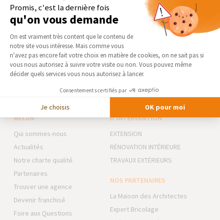
Agrandissement de maison en Seine et Marne (77)
Promis, c'est la dernière fois
qu'on vous demande
La famille s’agrandit, vous avez besoin d’espace supplémentaire
Plateforme de Gestion du Consentement 
mais ne souhaitez pas déménager ? La Maison Des Travaux de
On est vraiment très content que le contenu de
Melun est là pour vous aider à trouver les solutions les plus
notre site vous intéresse. Mais comme vous
avantageuses...
Axeptio consent
n'avez pas encore fait votre choix en matière de cookies, on ne sait pas si
vous nous autorisez à suivre votre visite ou non. Vous pouvez même
décider quels services vous nous autorisez à lancer.
Consentements certifiés par
Je choisis
OK pour moi
LA MAISON DES TRAVAUX 77 -
NOS DOMAINES
MELUN
D’INTERVENTION
Qui sommes-nous
EXTENSION
Actualités
RÉNOVATION INTÉRIEURE
Notre charte qualité
TRAVAUX EXTÉRIEURS
Partenaires
NOS PARTENAIRES
Trouver une agence
La Maison des Architectes
Devenir franchisé
Expert Bricolage
Foire aux Questions