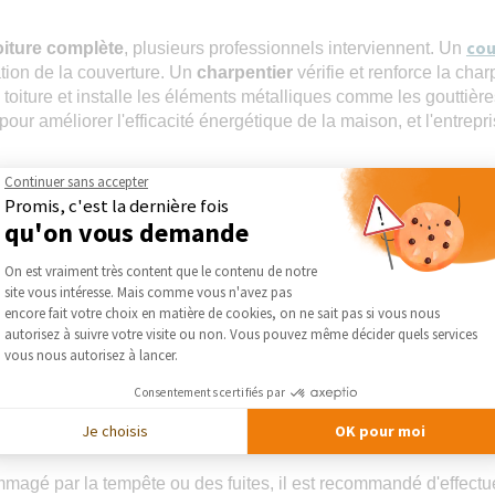
cou
oiture complète
, plusieurs professionnels interviennent. Un
ation de la couverture. Un
charpentier
vérifie et renforce la char
a toiture et installe les éléments métalliques comme les gouttiè
our améliorer l'efficacité énergétique de la maison, et l'entrep
Continuer sans accepter
Promis, c'est la dernière fois
ure à Melun
ou aux alentours peut sembler complexe. Il est impor
qu'on vous demande
s compétences avérées dans la
réparation de toiture
et la
réno
Plateforme de Gestion du Consentement :
permettra de comparer les offres et éviter les mauvaises surpr
On est vraiment très content que le contenu de notre
ravaux de toiture, preuve de leur sérieux et de leur engagement.
site vous intéresse. Mais comme vous n'avez pas
Axeptio consent
encore fait votre choix en matière de cookies, on ne sait pas si vous nous
autorisez à suivre votre visite ou non. Vous pouvez même décider quels services
 varier en fonction de plusieurs facteurs : la surface de la toiture
vous nous autorisez à lancer.
encore le niveau d'isolation souhaité. En général, le
prix de la ré
Consentements certifiés par
 complexité du projet. Pour une estimation plus précise, n'hésit
Je choisis
OK pour moi
mmagé par la tempête ou des fuites, il est recommandé d'effectue