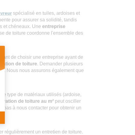
vreur
spécialisé en tuiles, ardoises et
pente pour assurer sa solidité, tandis
res et chéneaux. Une
entreprise
rise de toiture coordonne l'ensemble des
tant de choisir une entreprise ayant de
vation de toiture
. Demander plusieurs
 Personnalisez vos Options
ises. Nous nous assurons également que
, le type de matériaux utilisés (ardoise,
novation de toiture au m²
peut osciller
ez pas à nous contacter pour obtenir un
r régulièrement un entretien de toiture.