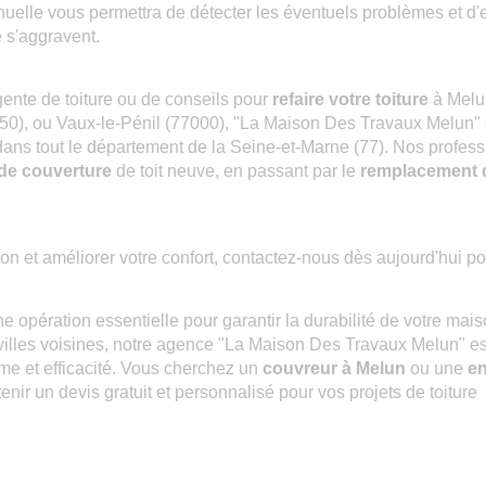
nnuelle vous permettra de détecter les éventuels problèmes et d'
 s'aggravent.
gente de toiture ou de conseils pour
refaire votre toiture
à Melun
), ou Vaux-le-Pénil (77000), "La Maison Des Travaux Melun" est
dans tout le département de la Seine-et-Marne (77). Nos profes
de couverture
de toit neuve, en passant par le
remplacement d
n et améliorer votre confort, contactez-nous dès aujourd'hui pou
e opération essentielle pour garantir la durabilité de votre ma
illes voisines, notre agence "La Maison Des Travaux Melun" est 
me et efficacité. Vous cherchez un
couvreur à Melun
ou une
en
ir un devis gratuit et personnalisé pour vos projets de toiture