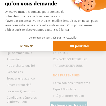
qu'on vous demande
Plateforme de Gestion du Consentement 
On est vraiment très content que le contenu de
notre site vous intéresse. Mais comme vous
Axeptio consent
n'avez pas encore fait votre choix en matière de cookies, on ne sait pas si
vous nous autorisez à suivre votre visite ou non. Vous pouvez même
décider quels services vous nous autorisez à lancer.
Consentements certifiés par
LA MAISON DES TRAVAUX 77 -
NOS DOMAINES
MELUN
D’INTERVENTION
Je choisis
OK pour moi
Qui sommes-nous
EXTENSION
Actualités
RÉNOVATION INTÉRIEURE
Notre charte qualité
TRAVAUX EXTÉRIEURS
Partenaires
NOS PARTENAIRES
Trouver une agence
La Maison des Architectes
Devenir franchisé
Expert Bricolage
Foire aux Questions
Intégrer notre réseau
Conditions générales
d’intervention
Des travaux pour les pros ?